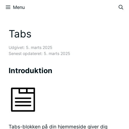
Hop
Menu
til
indhold
Tabs
Udgivet: 5. marts 2025
Senest opdateret: 5. marts 2025
Introduktion
Tabs-blokken på din hjemmeside giver dig